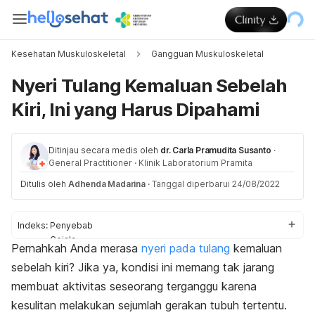
Kesehatan Muskuloskeletal
Gangguan Muskuloskeletal
Nyeri Tulang Kemaluan Sebelah
Kiri, Ini yang Harus Dipahami
Ditinjau secara medis oleh
dr. Carla Pramudita Susanto
·
General Practitioner
·
Klinik Laboratorium Pramita
Ditulis oleh
Adhenda Madarina
·
Tanggal diperbarui 24/08/2022
Indeks:
Penyebab
Gejala
Pernahkah Anda merasa
nyeri pada tulang
kemaluan
Cara mengatasi
sebelah kiri? Jika ya, kondisi ini memang tak jarang
Pergi ke dokter
membuat aktivitas seseorang terganggu karena
kesulitan melakukan sejumlah gerakan tubuh tertentu.