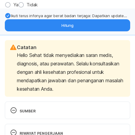
Ya
Tidak
Ikuti terus infonya agar berat badan terjaga: Dapatkan update
dari pakar mengenai dukungan dan perawatan berat badan
Hitung
langsung ke inbox Anda.
Catatan
Hello Sehat tidak menyediakan saran medis,
diagnosis, atau perawatan. Selalu konsultasikan
dengan ahli kesehatan profesional untuk
mendapatkan jawaban dan penanganan masalah
kesehatan Anda.
SUMBER
Pubic bone stress injury (Osteitis pubis)
. (2017, 
January 15). Tufts Medical Center Community Care. 
RIWAYAT PENGERJAAN