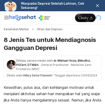
Waspadai Depresi Setelah Lahiran, Cek
Sekarang!
Kesehatan Mental
Stres dan Depresi
8 Jenis Tes untuk Mendiagnosis
Gangguan Depresi
Ditinjau secara medis oleh
dr. Mikhael Yosia, BMedSci,
PGCert, DTM&H.
·
General Practitioner
·
Medicine Sans
Frontières (MSF)
Ditulis oleh
Hillary Sekar Pawestri
·
Tanggal diperbarui 23/09/2024
Kesedihan, putus asa, dan kehilangan motivasi untuk
menjalani aktivitas sehari-hari merupakan hal yang wajar
jika Anda hanya mengalaminya sesaat. Namun, jika Anda