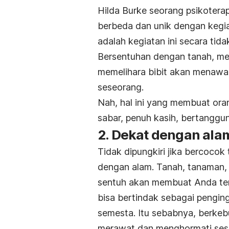
Hilda Burke seorang psikoter
berbeda dan unik dengan kegia
adalah kegiatan ini secara t
Bersentuhan dengan tanah, me
memelihara bibit akan menawar
seseorang.
Nah, hal ini yang membuat or
sabar, penuh kasih, bertanggun
2. Dekat dengan ala
Tidak dipungkiri jika bercoc
dengan alam. Tanah, tanaman, 
sentuh akan membuat Anda ter
bisa bertindak sebagai pengin
semesta. Itu sebabnya, berkeb
merawat dan menghormati ses