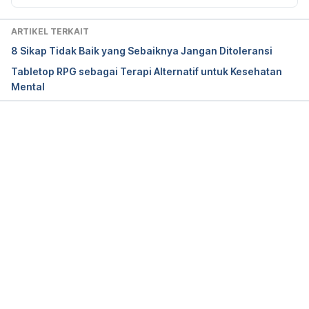
/learning-to-let-go-of-past-hurts-5-ways-to-
move-on/ Diakses pada 24 Mei 2017
ARTIKEL TERKAIT
8 Sikap Tidak Baik yang Sebaiknya Jangan Ditoleransi
Tabletop RPG sebagai Terapi Alternatif untuk Kesehatan
Mental
Memuat...