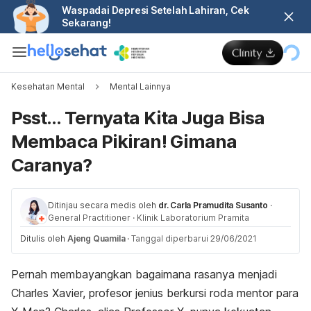
Waspadai Depresi Setelah Lahiran, Cek
Sekarang!
Kesehatan Mental
Mental Lainnya
Psst… Ternyata Kita Juga Bisa
Membaca Pikiran! Gimana
Caranya?
Ditinjau secara medis oleh
dr. Carla Pramudita Susanto
·
General Practitioner
·
Klinik Laboratorium Pramita
Ditulis oleh
Ajeng Quamila
·
Tanggal diperbarui 29/06/2021
Pernah membayangkan bagaimana rasanya menjadi
Charles Xavier, profesor jenius berkursi roda mentor para