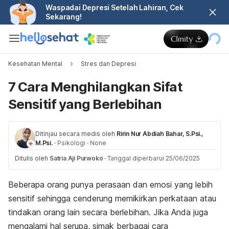
Waspadai Depresi Setelah Lahiran, Cek
Sekarang!
Kesehatan Mental
Stres dan Depresi
7 Cara Menghilangkan Sifat
Sensitif yang Berlebihan
Ditinjau secara medis oleh
Ririn Nur Abdiah Bahar, S.Psi.,
M.Psi.
·
Psikologi
·
None
Ditulis oleh
Satria Aji Purwoko
·
Tanggal diperbarui 25/06/2025
Beberapa orang punya perasaan dan emosi yang lebih
sensitif sehingga cenderung memikirkan perkataan atau
tindakan orang lain secara berlebihan. Jika Anda juga
mengalami hal serupa, simak berbagai cara