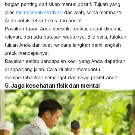
bagian penting dari sikap mental positif. Tujuan yang
jelas
memberikan motivasi
dan arah, serta membantu
Anda untuk tetap fokus dan positif.
Pastikan tujuan Anda spesifik, terukur, dapat dicapai,
relevan, dan ada batasan waktunya. Bila perlu, t
uliskan
tujuan Anda dan buat rencana langkah demi langkah
untuk mencapainya.
Rayakan setiap pencapaian kecil yang Anda dapatkan
di sepanjang jalan. Cara ini akan membantu
mempertahankan semangat dan sikap positif Anda.
5. Jaga kesehatan fisik dan mental