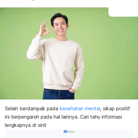
Selain berdampak pada
kesehatan mental
, sikap positif
ini berpengaruh pada hal lainnya. Cari tahu informasi
lengkapnya di sini!
Iklan