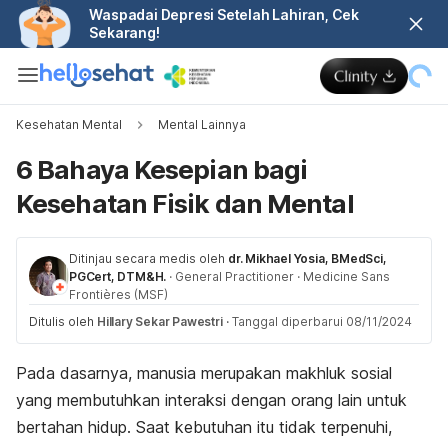
Waspadai Depresi Setelah Lahiran, Cek
Sekarang!
Kesehatan Mental
Mental Lainnya
6 Bahaya Kesepian bagi
Kesehatan Fisik dan Mental
Ditinjau secara medis oleh
dr. Mikhael Yosia, BMedSci,
PGCert, DTM&H.
·
General Practitioner
·
Medicine Sans
Frontières (MSF)
Ditulis oleh
Hillary Sekar Pawestri
·
Tanggal diperbarui 08/11/2024
Pada dasarnya, manusia merupakan makhluk sosial
yang membutuhkan interaksi dengan orang lain untuk
bertahan hidup. Saat kebutuhan itu tidak terpenuhi,