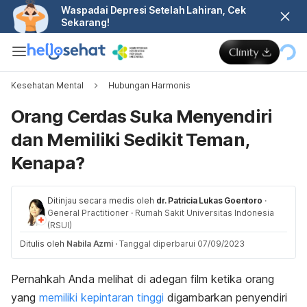
Waspadai Depresi Setelah Lahiran, Cek
Sekarang!
Kesehatan Mental
Hubungan Harmonis
Orang Cerdas Suka Menyendiri
dan Memiliki Sedikit Teman,
Kenapa?
Ditinjau secara medis oleh
dr. Patricia Lukas Goentoro
·
General Practitioner
·
Rumah Sakit Universitas Indonesia
(RSUI)
Ditulis oleh
Nabila Azmi
·
Tanggal diperbarui 07/09/2023
Pernahkah Anda melihat di adegan film ketika orang
yang
memiliki kepintaran tinggi
digambarkan penyendiri