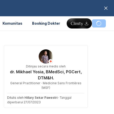
Komunitas
Booking Dokter
Ditinjau secara medis oleh
dr. Mikhael Yosia, BMedSci, PGCert,
DTM&H.
General Practitioner · Medicine Sans Frontières
(MSF)
Ditulis oleh
Hillary Sekar Pawestri
·
Tanggal
diperbarui 27/07/2023