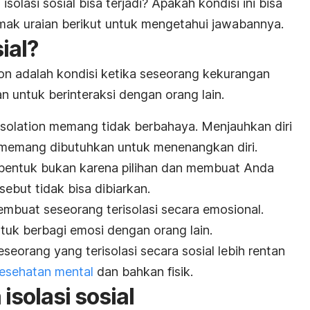
olasi sosial bisa terjadi? Apakah kondisi ini bisa
k uraian berikut untuk mengetahui jawabannya.
sial?
ion
adalah kondisi ketika seseorang kekurangan
an untuk berinteraksi dengan orang lain.
isolation
memang tidak berbahaya. Menjauhkan diri
ng memang dibutuhkan untuk menenangkan diri.
bentuk bukan karena pilihan dan membuat Anda
rsebut tidak bisa dibiarkan.
 membuat seseorang terisolasi secara emosional.
ntuk berbagi emosi dengan orang lain.
seorang yang terisolasi secara sosial lebih rentan
esehatan mental
dan bahkan fisik.
isolasi sosial