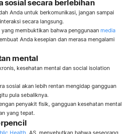
 sosial secara berlebihan
ah Anda untuk berkomunikasi, jangan sampai
nteraksi secara langsung.
an yang membuktikan bahwa penggunaan
media
membuat Anda kesepian dan merasa mengalami
tan mental
kronis, kesehatan mental dan
social isolation
ara sosial akan lebih rentan mengidap gangguan
tu pula sebaliknya.
dengan penyakit fisik, gangguan kesehatan mental
an yang tepat.
erpencil
blic Health
, AS, menyebutkan bahwa seseorang