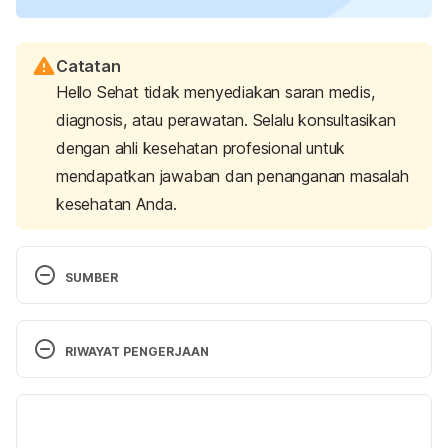
Catatan
Hello Sehat tidak menyediakan saran medis,
diagnosis, atau perawatan. Selalu konsultasikan
dengan ahli kesehatan profesional untuk
mendapatkan jawaban dan penanganan masalah
kesehatan Anda.
SUMBER
Alexithymia. 
(n.d.). ScienceDirect. Retrieved 
September 4, 2023, from 
RIWAYAT PENGERJAAN
https://www.sciencedirect.com/topics/neuroscienc
e/alexithymia
Versi Terbaru
Hogeveen, J., & Grafman, J. (2021). Alexithymia.
07/09/2023