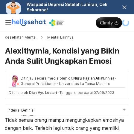
Waspadai Depresi Setelah Lahiran, Cek
Sekarang!
Kesehatan Mental
Mental Lainnya
Alexithymia, Kondisi yang Bikin
Anda Sulit Ungkapkan Emosi
Ditinjau secara medis oleh
dr. Nurul Fajriah Afiatunnisa
·
General Practitioner
·
Universitas La Tansa Mashiro
Ditulis oleh
Diah Ayu Lestari
·
Tanggal diperbarui 07/09/2023
Indeks:
Definisi
Ciri-ciri
Tidak semua orang mampu mengungkapkan emosinya
Penyebab
dengan baik. Terlebih lagi untuk orang yang memiliki
Cara mengatasi