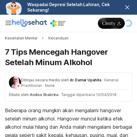
Waspadai Depresi Setelah Lahiran, Cek
Sekarang!
Kesehatan Mental
Kecanduan
7 Tips Mencegah Hangover
Setelah Minum Alkohol
Ditinjau secara medis oleh
dr. Damar Upahita
·
General
Practitioner
·
None
Ditulis oleh
Andisa Shabrina
·
Tanggal diperbarui 10/04/2018
Beberapa orang mungkin akan mengalami hangover
setelah minum alkohol. Hangover muncul ketika efek
alkohol mulai hilang dan Anda malah mengalami berbagai
gejala seperti sakit kepala, kehausan, pusing, mual, dan