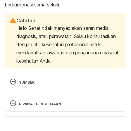
berkarbonasi sama sekali.
Catatan
Hello Sehat tidak menyediakan saran medis,
diagnosis, atau perawatan. Selalu konsultasikan
dengan ahli kesehatan profesional untuk
mendapatkan jawaban dan penanganan masalah
kesehatan Anda.
SUMBER
7 Evidence-Based Ways to Prevent Hangovers 
https://www.healthline.com/nutrition/7-ways-to-
RIWAYAT PENGERJAAN
prevent-a-hangover
 diakses 4 April 2018.
Versi Terbaru
Here’s How to Prevent a Hangover While You’re 
Out Drinking. You’re Welcome 
10/04/2018