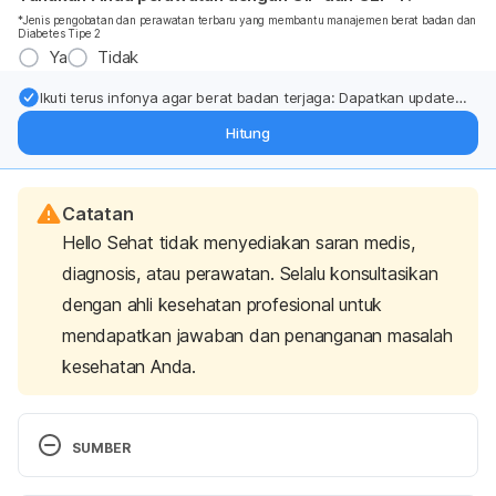
*Jenis pengobatan dan perawatan terbaru yang membantu manajemen berat badan dan
Diabetes Tipe 2
Ya
Tidak
Ikuti terus infonya agar berat badan terjaga: Dapatkan update
dari pakar mengenai dukungan dan perawatan berat badan
Hitung
langsung ke inbox Anda.
Catatan
Hello Sehat tidak menyediakan saran medis,
diagnosis, atau perawatan. Selalu konsultasikan
dengan ahli kesehatan profesional untuk
mendapatkan jawaban dan penanganan masalah
kesehatan Anda.
SUMBER
http://steptohealth.com/11-daily-habits-damage-