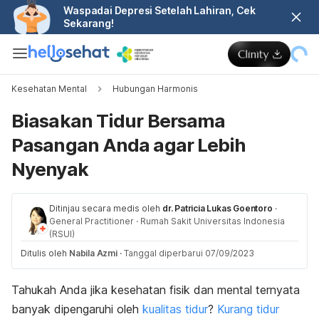
Waspadai Depresi Setelah Lahiran, Cek
Sekarang!
Kesehatan Mental
Hubungan Harmonis
Biasakan Tidur Bersama
Pasangan Anda agar Lebih
Nyenyak
Ditinjau secara medis oleh
dr. Patricia Lukas Goentoro
·
General Practitioner
·
Rumah Sakit Universitas Indonesia
(RSUI)
Ditulis oleh
Nabila Azmi
·
Tanggal diperbarui 07/09/2023
Tahukah Anda jika kesehatan fisik dan mental ternyata
banyak dipengaruhi oleh
kualitas tidur
?
Kurang tidur