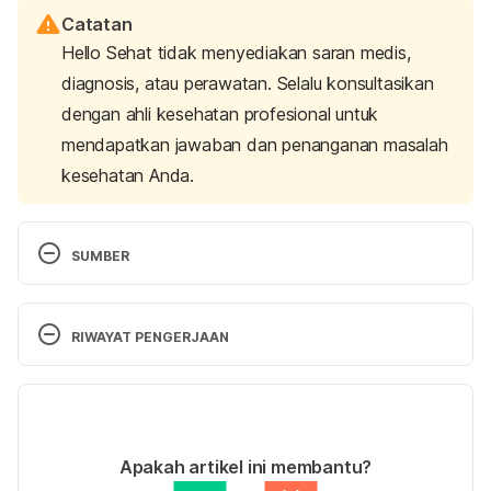
Catatan
Hello Sehat tidak menyediakan saran medis,
diagnosis, atau perawatan. Selalu konsultasikan
dengan ahli kesehatan profesional untuk
mendapatkan jawaban dan penanganan masalah
kesehatan Anda.
SUMBER
Schreiber, K. MFA, LMSW. (2018). Should You Sleep 
in the Same Bed as Your Partner? 
Psychology 
RIWAYAT PENGERJAAN
Today
. Retrieved 23 March 2020, from 
https://www.psychologytoday.com/us/blog/the-
Versi Terbaru
truth-about-exercise-addiction/201811/should-you-
sleep-in-the-same-bed-your-partner
07/09/2023
Ditulis oleh 
Nabila Azmi
Apakah artikel ini membantu?
Ditinjau secara medis oleh
dr. Patricia Lukas 