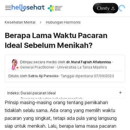
Kesehatan Mental
Hubungan Harmonis
Berapa Lama Waktu Pacaran
Ideal Sebelum Menikah?
Ditinjau secara medis oleh
dr. Nurul Fajriah Afiatunnisa
·
General Practitioner
·
Universitas La Tansa Mashiro
Ditulis oleh
Satria Aji Purwoko
·
Tanggal diperbarui 07/09/2023
Indeks:
Durasi pacaran ideal
Pacaran sebentar sebelum menikah
Prinsip masing-masing orang tentang pernikahan
Pernikahan dan kesiapan diri
tidaklah selalu sama. Ada orang yang memilih waktu
pacaran yang singkat, tetapi ada pula yang langsung
siap untuk menikah. Lalu, berapa lama masa pacaran