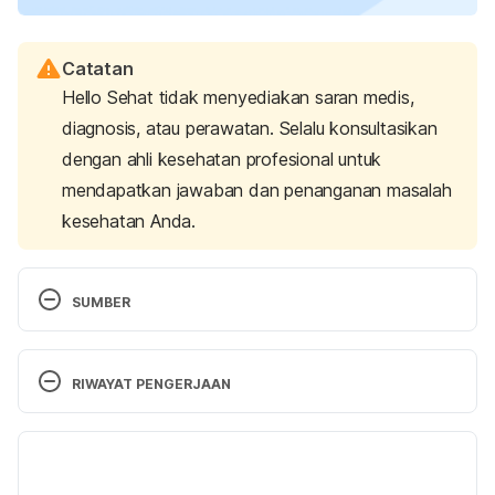
Catatan
Hello Sehat tidak menyediakan saran medis,
diagnosis, atau perawatan. Selalu konsultasikan
dengan ahli kesehatan profesional untuk
mendapatkan jawaban dan penanganan masalah
kesehatan Anda.
SUMBER
Sokol, R. (2021). 
This Is How Long the Average 
Couple Dates before Getting Married.
 Reader’s 
RIWAYAT PENGERJAAN
Digest. Retrieved January 19, 2023, from 
https://www.rd.com/article/how-long-couple-
Versi Terbaru
dates-before-getting-married/
07/09/2023