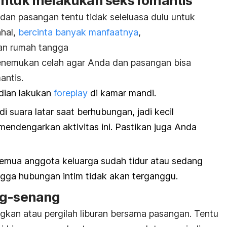
untuk melakukan seks romantis
an pasangan tentu tidak seleluasa dulu untuk
ahal,
bercinta banyak manfaatnya
,
an rumah tangga
menemukan celah agar Anda dan pasangan bisa
antis.
dian lakukan
foreplay
di kamar mandi.
i suara latar saat berhubungan, jadi kecil
mendengarkan aktivitas ini. Pastikan juga Anda
emua anggota keluarga sudah tidur atau sedang
ingga hubungan intim tidak akan terganggu.
ng-senang
kan atau pergilah liburan bersama pasangan. Tentu