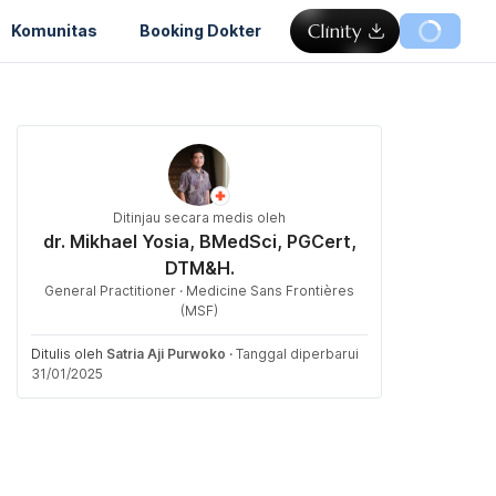
Komunitas
Booking Dokter
Ditinjau secara medis oleh
dr. Mikhael Yosia, BMedSci, PGCert,
DTM&H.
General Practitioner · Medicine Sans Frontières
(MSF)
Ditulis oleh
Satria Aji Purwoko
·
Tanggal diperbarui
31/01/2025