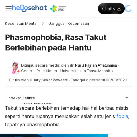
Kesehatan Mental
Gangguan Kecemasan
Phasmophobia, Rasa Takut
Berlebihan pada Hantu
Ditinjau secara medis oleh
dr. Nurul Fajriah Afiatunnisa
·
General Practitioner
·
Universitas La Tansa Mashiro
Ditulis oleh
Hillary Sekar Pawestri
·
Tanggal diperbarui 08/03/2023
Indeks:
Definisi
Tanda dan gejala
Takut secara berlebihan terhadap hal-hal berbau mistis
Penyebab
seperti hantu rupanya merupakan salah satu jenis
fobia
,
Diagnosis
Penanganan
tepatnya
phasmophobia
.