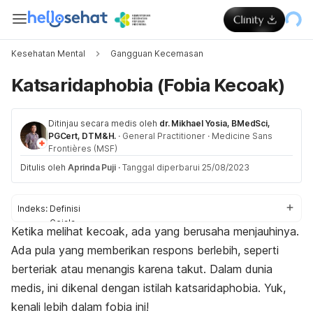
Kesehatan Mental
Gangguan Kecemasan
Katsaridaphobia (Fobia Kecoak)
Ditinjau secara medis oleh
dr. Mikhael Yosia, BMedSci,
PGCert, DTM&H.
·
General Practitioner
·
Medicine Sans
Frontières (MSF)
Ditulis oleh
Aprinda Puji
·
Tanggal diperbarui 25/08/2023
Indeks:
Definisi
Gejala
Ketika melihat kecoak, ada yang berusaha menjauhinya.
Penyebab
Ada pula yang memberikan respons berlebih, seperti
Diagnosis
Penanganan
berteriak atau menangis karena takut. Dalam dunia
medis, ini dikenal dengan istilah
katsaridaphobia
. Yuk,
kenali lebih dalam fobia ini!