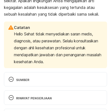
sekitar. Apakah lingkungan Anda mengajarkan arti
kegagalan adalah kesuksesan yang tertunda atau
sebuah kesalahan yang tidak diperbaiki sama sekali.
Catatan
Hello Sehat tidak menyediakan saran medis,
diagnosis, atau perawatan. Selalu konsultasikan
dengan ahli kesehatan profesional untuk
mendapatkan jawaban dan penanganan masalah
kesehatan Anda.
SUMBER
Brown University. Perfectionism. Retrieved 12 
December 2019, from 
RIWAYAT PENGERJAAN
https://www.brown.edu/campus-
life/support/counseling-and-psychological-
Versi Terbaru