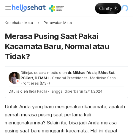
Kesehatan Mata
Perawatan Mata
Merasa Pusing Saat Pakai
Kacamata Baru, Normal atau
Tidak?
Ditinjau secara medis oleh
dr. Mikhael Yosia, BMedSci,
PGCert, DTM&H.
·
General Practitioner
·
Medicine Sans
Frontières (MSF)
Ditulis oleh
Ihda Fadila
·
Tanggal diperbarui 12/11/2024
Untuk Anda yang baru mengenakan kacamata, apakah
pernah merasa pusing saat pertama kali
menggunakannya? Selain itu, bisa jadi Anda merasa
pusing saat baru mengganti kacamata. Hal ini dapat