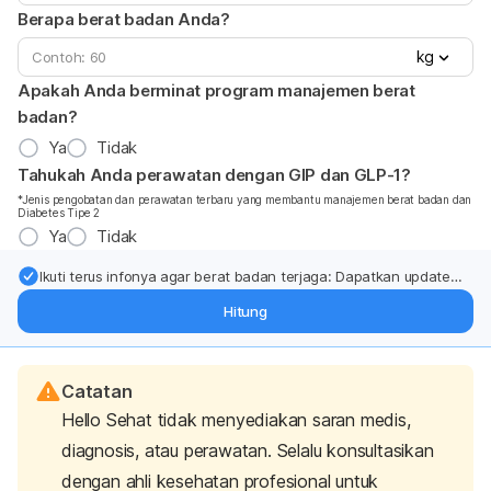
Berapa berat badan Anda?
kg
Apakah Anda berminat program manajemen berat
badan?
Ya
Tidak
Tahukah Anda perawatan dengan GIP dan GLP-1?
*Jenis pengobatan dan perawatan terbaru yang membantu manajemen berat badan dan
Diabetes Tipe 2
Ya
Tidak
Ikuti terus infonya agar berat badan terjaga: Dapatkan update
dari pakar mengenai dukungan dan perawatan berat badan
Hitung
langsung ke inbox Anda.
Catatan
Hello Sehat tidak menyediakan saran medis,
diagnosis, atau perawatan. Selalu konsultasikan
dengan ahli kesehatan profesional untuk