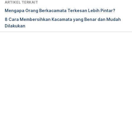
ARTIKEL TERKAIT
Treatment – Mayo Clinic
. [online] Available at: 
Mengapa Orang Berkacamata Terkesan Lebih Pintar?
[Accessed 27 March 2020].
8 Cara Membersihkan Kacamata yang Benar dan Mudah
Dilakukan
Memuat...