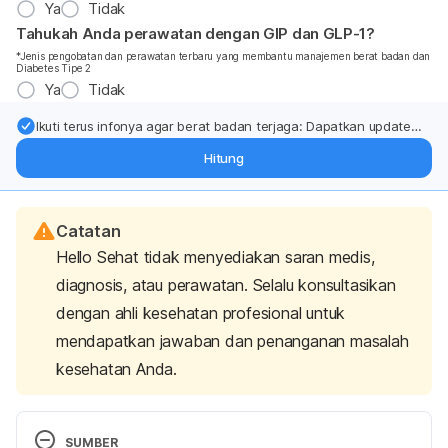
Ya
Tidak
Tahukah Anda perawatan dengan GIP dan GLP-1?
*Jenis pengobatan dan perawatan terbaru yang membantu manajemen berat badan dan
Diabetes Tipe 2
Ya
Tidak
Ikuti terus infonya agar berat badan terjaga: Dapatkan update
dari pakar mengenai dukungan dan perawatan berat badan
Hitung
langsung ke inbox Anda.
Catatan
Hello Sehat tidak menyediakan saran medis,
diagnosis, atau perawatan. Selalu konsultasikan
dengan ahli kesehatan profesional untuk
mendapatkan jawaban dan penanganan masalah
kesehatan Anda.
SUMBER