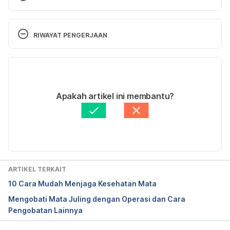
What you need to know about esotropia 
RIWAYAT PENGERJAAN
https://www.medicalnewstoday.com/articles/3199
48.php?sr
 diakses 5 Maret 2018.
Versi Terbaru
07/08/2020
Ditulis oleh 
Andisa Shabrina
Apakah artikel ini membantu?
Ditinjau secara medis oleh
dr. Damar Upahita
Diperbarui oleh: 
Nimas Mita Etika M
ARTIKEL TERKAIT
10 Cara Mudah Menjaga Kesehatan Mata
Mengobati Mata Juling dengan Operasi dan Cara
Pengobatan Lainnya