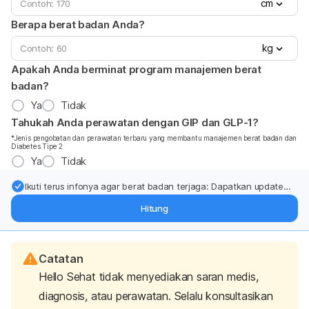
cm
Berapa berat badan Anda?
kg
Apakah Anda berminat program manajemen berat
badan?
Ya
Tidak
Tahukah Anda perawatan dengan GIP dan GLP-1?
*Jenis pengobatan dan perawatan terbaru yang membantu manajemen berat badan dan
Diabetes Tipe 2
Ya
Tidak
Ikuti terus infonya agar berat badan terjaga: Dapatkan update
dari pakar mengenai dukungan dan perawatan berat badan
Hitung
langsung ke inbox Anda.
Catatan
Hello Sehat tidak menyediakan saran medis,
diagnosis, atau perawatan. Selalu konsultasikan