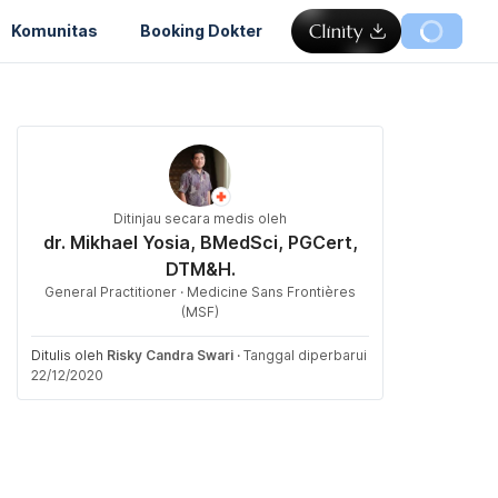
Komunitas
Booking Dokter
Ditinjau secara medis oleh
dr. Mikhael Yosia, BMedSci, PGCert,
DTM&H.
General Practitioner · Medicine Sans Frontières
(MSF)
Ditulis oleh
Risky Candra Swari
·
Tanggal diperbarui
22/12/2020