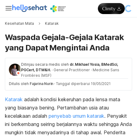
Kesehatan Mata
Katarak
Waspada Gejala-Gejala Katarak
yang Dapat Mengintai Anda
Ditinjau secara medis oleh
dr. Mikhael Yosia, BMedSci,
PGCert, DTM&H.
·
General Practitioner
·
Medicine Sans
Frontières (MSF)
Ditulis oleh
Fajarina Nurin
·
Tanggal diperbarui 19/05/2021
Katarak
adalah kondisi kekeruhan pada lensa mata
yang biasanya bening. Pertambahan usia atau
kecelakaan adalah
penyebab umum katarak
. Penyakit
ini berkembang seiring berjalannya waktu sehingga Anda
mungkin tidak menyadarinya di tahap awal. Penderita