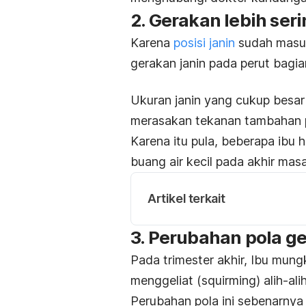
2. Gerakan lebih ser
Karena
posisi janin
sudah masuk 
gerakan janin pada perut bagi
Ukuran janin yang cukup besar
merasakan tekanan tambahan p
Karena itu pula, beberapa ibu
buang air kecil pada akhir mas
Artikel terkait
3. Perubahan pola ge
Pada trimester akhir, Ibu mung
menggeliat (
squirming)
alih-al
Perubahan pola ini sebenarnya