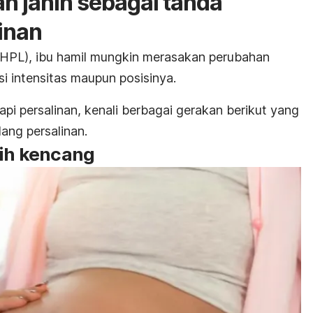
n janin sebagai tanda
inan
r (HPL), ibu hamil mungkin merasakan perubahan
isi intensitas maupun posisinya.
pi persalinan, kenali berbagai gerakan berikut yang
lang persalinan.
bih kencang