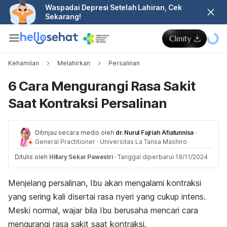
Waspadai Depresi Setelah Lahiran, Cek
Sekarang!
Kehamilan
Melahirkan
Persalinan
6 Cara Mengurangi Rasa Sakit
Saat Kontraksi Persalinan
Ditinjau secara medis oleh
dr. Nurul Fajriah Afiatunnisa
·
General Practitioner
·
Universitas La Tansa Mashiro
Ditulis oleh
Hillary Sekar Pawestri
·
Tanggal diperbarui 19/11/2024
Menjelang persalinan, Ibu akan mengalami kontraksi
yang sering kali disertai rasa nyeri yang cukup intens.
Meski normal, wajar bila Ibu berusaha mencari cara
mengurangi rasa sakit saat kontraksi.