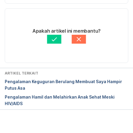
Versi Terbaru
20/04/2021
Ditulis oleh 
Ulfa
Apakah artikel ini membantu?
Ditinjau secara medis oleh
dr. Andreas Wilson 
Setiawan, M.Kes.
Diperbarui oleh: 
Rina Nurjanah
ARTIKEL TERKAIT
Pengalaman Keguguran Berulang Membuat Saya Hampir
Putus Asa
Pengalaman Hamil dan Melahirkan Anak Sehat Meski
HIV/AIDS
Memuat...