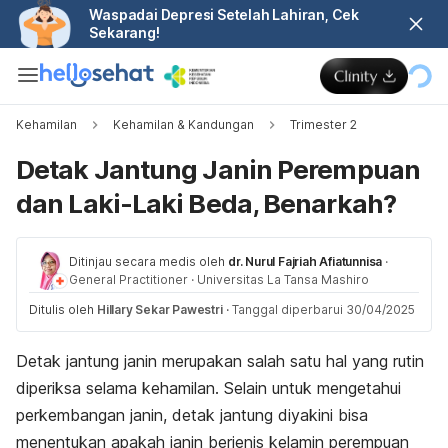
Waspadai Depresi Setelah Lahiran, Cek
Sekarang!
Kehamilan
Kehamilan & Kandungan
Trimester 2
Detak Jantung Janin Perempuan
dan Laki-Laki Beda, Benarkah?
Ditinjau secara medis oleh
dr. Nurul Fajriah Afiatunnisa
·
General Practitioner
·
Universitas La Tansa Mashiro
Ditulis oleh
Hillary Sekar Pawestri
·
Tanggal diperbarui 30/04/2025
Detak jantung janin merupakan salah satu hal yang rutin
diperiksa selama kehamilan. Selain untuk mengetahui
perkembangan janin, detak jantung diyakini bisa
menentukan apakah janin berjenis kelamin perempuan