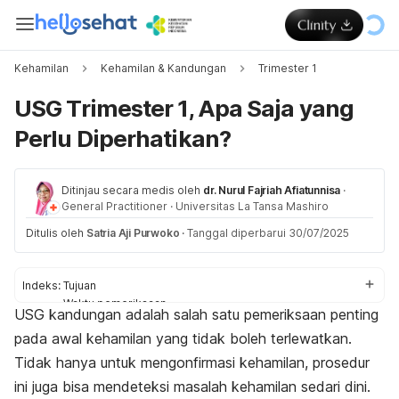
Kehamilan
Kehamilan & Kandungan
Trimester 1
USG Trimester 1, Apa Saja yang
Perlu Diperhatikan?
Ditinjau secara medis oleh
dr. Nurul Fajriah Afiatunnisa
·
General Practitioner
·
Universitas La Tansa Mashiro
Ditulis oleh
Satria Aji Purwoko
·
Tanggal diperbarui 30/07/2025
Indeks:
Tujuan
Waktu pemeriksaan
USG kandungan adalah salah satu pemeriksaan penting
Masalah kehamilan
pada awal kehamilan yang tidak boleh terlewatkan.
Hal yang perlu diperhatikan
Tidak hanya untuk mengonfirmasi kehamilan, prosedur
ini juga bisa mendeteksi masalah kehamilan sedari dini.