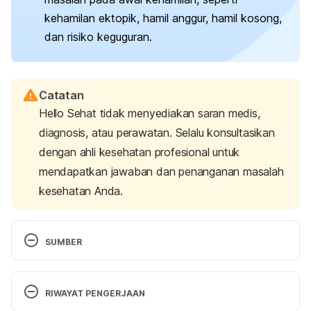
kehamilan ektopik, hamil anggur, hamil kosong,
dan risiko keguguran.
Catatan
Hello Sehat tidak menyediakan saran medis,
diagnosis, atau perawatan. Selalu konsultasikan
dengan ahli kesehatan profesional untuk
mendapatkan jawaban dan penanganan masalah
kesehatan Anda.
SUMBER
First trimester. 
(2024). Pregnancy, Birth and Baby. 
Retrieved July 17, 2025, from 
RIWAYAT PENGERJAAN
https://www.pregnancybirthbaby.org.au/first-