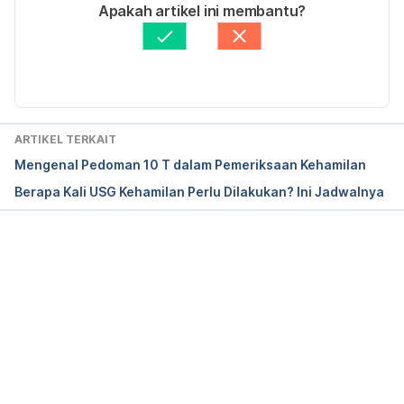
Ditulis oleh
dr. Ivander Utama, F.MAS, Sp.OG
Apakah artikel ini membantu?
Diperbarui oleh: 
Diah Ayu Lestari
ARTIKEL TERKAIT
Mengenal Pedoman 10 T dalam Pemeriksaan Kehamilan
Berapa Kali USG Kehamilan Perlu Dilakukan? Ini Jadwalnya
Memuat...