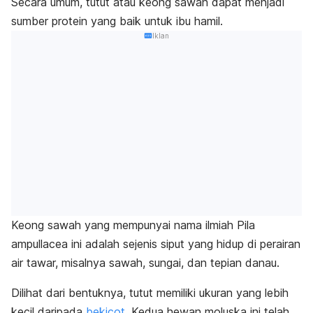
Secara umum, tutut atau keong sawah dapat menjadi
sumber protein yang baik untuk ibu hamil.
Iklan
Keong sawah yang mempunyai nama ilmiah
Pila
ampullacea
ini
adalah sejenis siput yang hidup di perairan
air tawar, misalnya sawah, sungai, dan tepian danau.
Dilihat dari bentuknya, tutut memiliki ukuran yang lebih
kecil daripada
bekicot
. Kedua hewan moluska ini telah