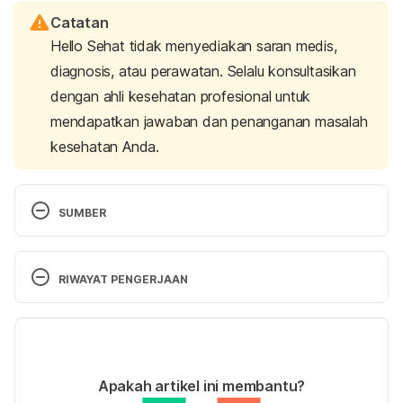
Catatan
Hello Sehat tidak menyediakan saran medis,
diagnosis, atau perawatan. Selalu konsultasikan
dengan ahli kesehatan profesional untuk
mendapatkan jawaban dan penanganan masalah
kesehatan Anda.
SUMBER
Mollusks, snail, raw.
 (2019). FoodData Central – 
U.S. Department of Agriculture. Retrieved 
RIWAYAT PENGERJAAN
November 21, 2023, from 
https://fdc.nal.usda.gov/fdc-app.html#/food-
Versi Terbaru
details/167744/nutrients
27/11/2023
Shellfish and fish allergies.
 (2022). Better Health 
Ditulis oleh 
Satria Aji Purwoko
Apakah artikel ini membantu?
Channel. Retrieved November 21, 2023, from 
Ditinjau secara medis oleh
dr. Nurul Fajriah 