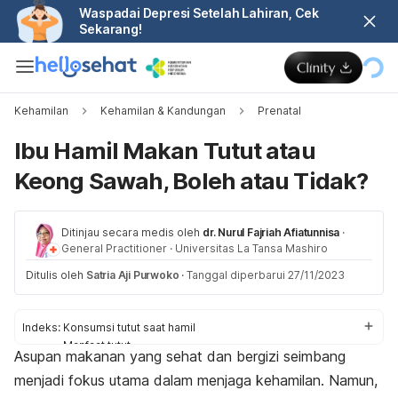
Waspadai Depresi Setelah Lahiran, Cek
Sekarang!
Kehamilan
Kehamilan & Kandungan
Prenatal
Ibu Hamil Makan Tutut atau
Keong Sawah, Boleh atau Tidak?
Ditinjau secara medis oleh
dr. Nurul Fajriah Afiatunnisa
·
General Practitioner
·
Universitas La Tansa Mashiro
Ditulis oleh
Satria Aji Purwoko
·
Tanggal diperbarui 27/11/2023
Indeks:
Konsumsi tutut saat hamil
Manfaat tutut
Asupan makanan yang sehat dan bergizi seimbang
Tips mengolah tutut
menjadi fokus utama dalam menjaga kehamilan. Namun,