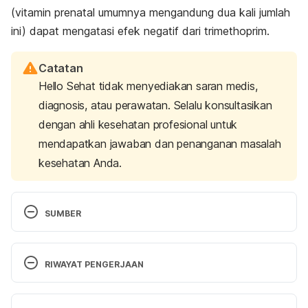
(vitamin prenatal umumnya mengandung dua kali jumlah
ini) dapat mengatasi efek negatif dari trimethoprim.
Catatan
Hello Sehat tidak menyediakan saran medis,
diagnosis, atau perawatan. Selalu konsultasikan
dengan ahli kesehatan profesional untuk
mendapatkan jawaban dan penanganan masalah
kesehatan Anda.
SUMBER
FDA Safe Antibiotics During Pregnancy 
http://www.babymed.com/medications/safe-
RIWAYAT PENGERJAAN
antibiotics-during-pregnancy# accessed Dec 
7 2016
Versi Terbaru