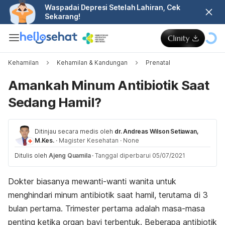
Waspadai Depresi Setelah Lahiran, Cek
Sekarang!
Kehamilan
Kehamilan & Kandungan
Prenatal
Amankah Minum Antibiotik Saat
Sedang Hamil?
Ditinjau secara medis oleh
dr. Andreas Wilson Setiawan,
M.Kes.
·
Magister Kesehatan
·
None
Ditulis oleh
Ajeng Quamila
·
Tanggal diperbarui 05/07/2021
Dokter biasanya mewanti-wanti wanita untuk
menghindari minum antibiotik saat hamil, terutama di 3
bulan pertama. Trimester pertama adalah masa-masa
penting ketika organ bayi terbentuk. Beberapa antibiotik