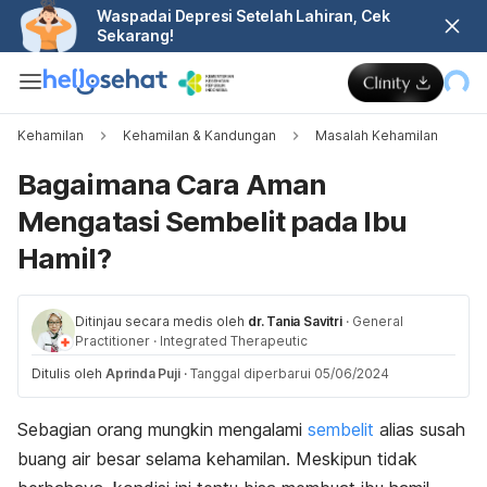
Waspadai Depresi Setelah Lahiran, Cek
Sekarang!
Kehamilan
Kehamilan & Kandungan
Masalah Kehamilan
Bagaimana Cara Aman
Mengatasi Sembelit pada Ibu
Hamil?
Ditinjau secara medis oleh
dr. Tania Savitri
·
General
Practitioner
·
Integrated Therapeutic
Ditulis oleh
Aprinda Puji
·
Tanggal diperbarui 05/06/2024
Sebagian orang mungkin mengalami
sembelit
alias susah
buang air besar selama kehamilan. Meskipun tidak