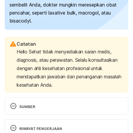
sembelit Anda, dokter mungkin meresepkan obat
pencahar, seperti
laxative bulk,
macrogol
,
atau
bisacodyl.
Catatan
Hello Sehat tidak menyediakan saran medis,
diagnosis, atau perawatan. Selalu konsultasikan
dengan ahli kesehatan profesional untuk
mendapatkan jawaban dan penanganan masalah
kesehatan Anda.
SUMBER
Laxatives during pregnancy. 
(2024). American 
Pregnancy Association. Retrieved 27 May 2024 
RIWAYAT PENGERJAAN
from https://americanpregnancy.org/healthy-