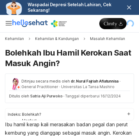
Waspadai Depresi Setelah Lahiran, Cek
Sekarang!
Kehamilan
Kehamilan & Kandungan
Masalah Kehamilan
Bolehkah Ibu Hamil Kerokan Saat
Masuk Angin?
Ditinjau secara medis oleh
dr. Nurul Fajriah Afiatunnisa
·
General Practitioner
·
Universitas La Tansa Mashiro
Ditulis oleh
Satria Aji Purwoko
·
Tanggal diperbarui 16/12/2024
Indeks:
Bolehkah?
Manfaat
Ibu hamil kerap kali merasakan badan pegal dan perut
Risiko
kembung yang dianggap sebagai masuk angin. Kerokan
Kerokan vs pijat