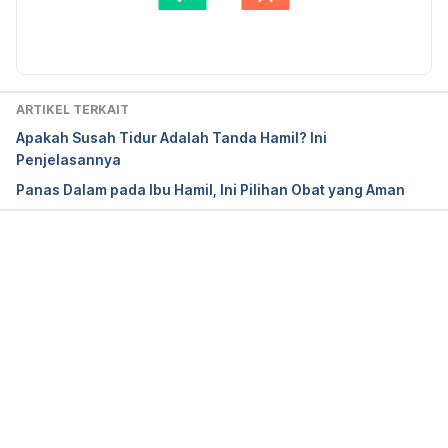
https://www.acog.org/womens-health/experts-
Afiatunnisa
Diperbarui oleh: 
Diah Ayu Lestari
and-stories/ask-acog/can-i-get-a-massage-while-
pregnant
Prenatal massage therapy.
 (n.d.). American 
ARTIKEL TERKAIT
Pregnancy Association. Retrieved December 6, 
Apakah Susah Tidur Adalah Tanda Hamil? Ini
2024, from 
https://americanpregnancy.org/healthy-
Penjelasannya
pregnancy/is-it-safe/prenatal-massage/
Panas Dalam pada Ibu Hamil, Ini Pilihan Obat yang Aman
Tanjung, F. F. (2014). The Effects of Scrapping 
Treatment Techniques for Body Health. 
J Agromed 
Unila. 1
(1): 67-71. 
Memuat...
https://juke.kedokteran.unila.ac.id/index.php/agro/a
rticle/download/1341/pdf
Yuen, J. W., Tsang, W. W., Tse, S. H., Loo, W. T., 
Chan, S., Wong, D. L., Chung, H. H., Tam, J. K., 
Choi, T. K., & Chiang, V. C. (2017). The effects of 
GUA sha on symptoms and inflammatory 