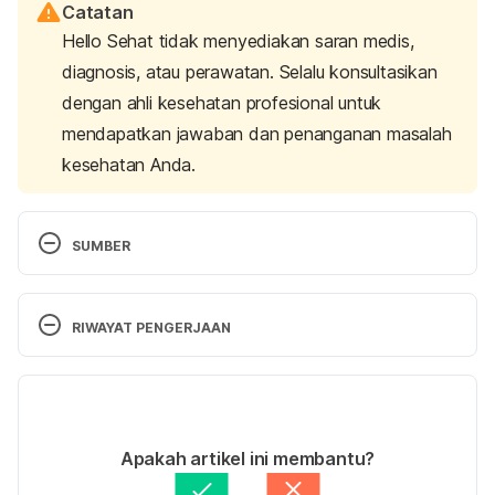
Catatan
Hello Sehat tidak menyediakan saran medis,
diagnosis, atau perawatan. Selalu konsultasikan
dengan ahli kesehatan profesional untuk
mendapatkan jawaban dan penanganan masalah
kesehatan Anda.
SUMBER
Why gua sha might be good for you. 
(2021). 
Cleveland Clinic. Retrieved December 6, 2024, from 
RIWAYAT PENGERJAAN
https://health.clevelandclinic.org/why-gua-sha-
might-be-good-for-you
Versi Terbaru
Can I get a massage while pregnant? 
(2020). 
16/12/2024
American College of Obstetricians and 
Ditulis oleh 
Satria Aji Purwoko
Apakah artikel ini membantu?
Gynecologists. Retrieved December 6, 2024, from 
Ditinjau secara medis oleh
dr. Nurul Fajriah 