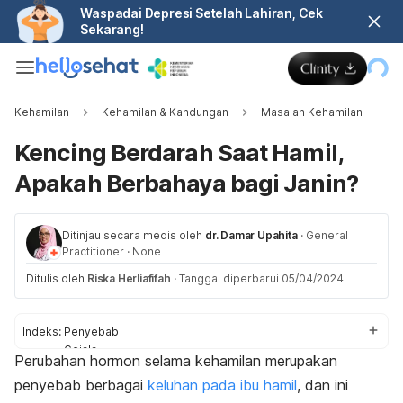
Waspadai Depresi Setelah Lahiran, Cek
Sekarang!
Kehamilan
Kehamilan & Kandungan
Masalah Kehamilan
Kencing Berdarah Saat Hamil,
Apakah Berbahaya bagi Janin?
Ditinjau secara medis oleh
dr. Damar Upahita
·
General
Practitioner
·
None
Ditulis oleh
Riska Herliafifah
·
Tanggal diperbarui 05/04/2024
Indeks:
Penyebab
Gejala
Perubahan hormon selama kehamilan merupakan
Dampak buruk
penyebab berbagai
keluhan pada ibu hamil
, dan ini
Pengobatan