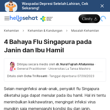
Waspadai Depresi Setelah Lahiran, Cek
Sekarang!
Kehamilan
Kehamilan & Kandungan
Masalah Kehamilan
4 Bahaya Flu Singapura pada
Janin dan Ibu Hamil
Ditinjau secara medis oleh
dr. Nurul Fajriah Afiatunnisa
·
General Practitioner
·
Universitas La Tansa Mashiro
Ditulis oleh
Ocha Tri Rosanti
·
Tanggal diperbarui 07/09/2023
Selain menginfeksi anak-anak, penyakit flu Singapura
diketahui juga dapat menular pada ibu hamil. Hal ini tentu
menimbulkan kekhawatiran, mengingat infeksi virus
mungkin saja memengaruhi kondisi ibu dan janin.