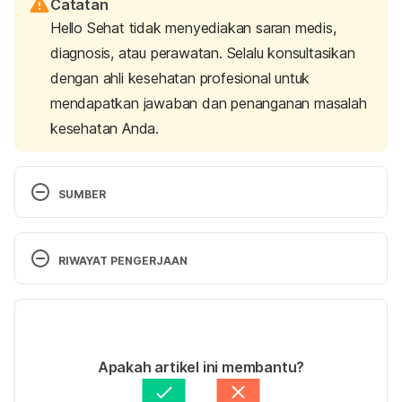
Catatan
Hello Sehat tidak menyediakan saran medis,
diagnosis, atau perawatan. Selalu konsultasikan
dengan ahli kesehatan profesional untuk
mendapatkan jawaban dan penanganan masalah
kesehatan Anda.
SUMBER
RIWAYAT PENGERJAAN
Versi Terbaru
30/06/2025
National Eczema Association. (2022, September 
Ditulis oleh 
Ihda Fadila
Apakah artikel ini membantu?
22). 
Oh baby! Eczema from pregnancy to 
Ditinjau secara medis oleh
dr. Carla Pramudita 
menopause
. Retrieved 10 January 2024 from 
Susanto