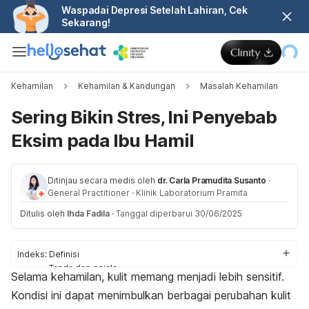
Waspadai Depresi Setelah Lahiran, Cek
Sekarang!
Kehamilan
Kehamilan & Kandungan
Masalah Kehamilan
Sering Bikin Stres, Ini Penyebab
Eksim pada Ibu Hamil
Ditinjau secara medis oleh
dr. Carla Pramudita Susanto
·
General Practitioner
·
Klinik Laboratorium Pramita
Ditulis oleh
Ihda Fadila
·
Tanggal diperbarui 30/06/2025
Indeks:
Definisi
Tanda dan gejala
Selama kehamilan, kulit memang menjadi lebih sensitif.
Penyebab
Kondisi ini dapat menimbulkan berbagai perubahan kulit
Pengobatan