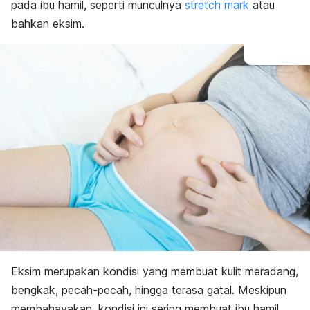
Pencegahan
pada ibu hamil, seperti munculnya
stretch mark
atau
bahkan eksim.
Eksim merupakan kondisi yang membuat kulit meradang,
bengkak, pecah-pecah, hingga terasa gatal.
Meskipun
membahayakan, kondisi ini sering membuat ibu hamil