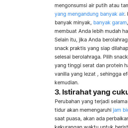
mengonsumsi air putih atau t
yang mengandung banyak air
.
banyak minyak,
banyak garam
membuat Anda lebih mudah ha
Selain itu, jika Anda berolah
snack
praktis yang siap dilaha
selesai berolahraga. Pilih
snack
yang tinggi serat dan protein 
vanilla yang lezat , sehingga 
kemudian.
3. Istirahat yang cuk
Perubahan yang terjadi selama
tidur akan memengaruhi
jam bi
saat puasa, akan ada perbaika
kekurangan waktu untuk beris