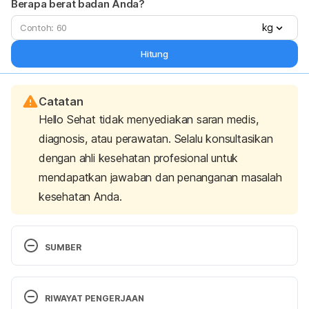
Berapa berat badan Anda?
kg
Hitung
Catatan
Hello Sehat tidak menyediakan saran medis,
diagnosis, atau perawatan. Selalu konsultasikan
dengan ahli kesehatan profesional untuk
mendapatkan jawaban dan penanganan masalah
kesehatan Anda.
SUMBER
I’m Feeling Dizzy After My Workout – 
http://www.livestrong.com/article/449131-im-
RIWAYAT PENGERJAAN
feeling-dizzy-after-my-workouts/ diakses pada 25 