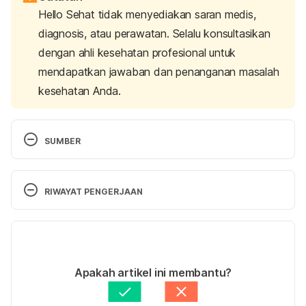
Hello Sehat tidak menyediakan saran medis,
diagnosis, atau perawatan. Selalu konsultasikan
dengan ahli kesehatan profesional untuk
mendapatkan jawaban dan penanganan masalah
kesehatan Anda.
SUMBER
RIWAYAT PENGERJAAN
10 Ways to Motivate Yourself to Hit the Gym After 
Work –
Versi Terbaru
http://www.womenshealthmag.com/fitness/after-
work-gym-motivation
 diakses pada 28 Juli 2017
19/12/2020
Ditulis oleh 
Risky Candra Swari
Apakah artikel ini membantu?
Ditinjau secara medis oleh
dr. Yusra Firdaus
Diperbarui oleh: 
Rachmadin Ismail