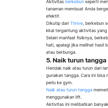
Aktivitas
berkebun
seperti me
tanaman membuat Anda berger
efektif.
Dikutip dari
Thrive
, berkebun s
kkal tergantung aktivitas yang
Selain manfaat fisiknya, berk
hati, apalagi jika melihat hasi
atau berbunga.
5. Naik turun tangga
Hendak naik atau turun dari l
gunakan tangga. Cara ini bisa
perlu ke gym.
Naik atau turun tangga
memerlu
menggunakan
lift
.
Aktivitas ini melibatkan bany