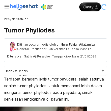
Penyakit Kanker
Tumor Phyllodes
Ditinjau secara medis oleh
dr. Nurul Fajriah Afiatunnisa
·
General Practitioner
·
Universitas La Tansa Mashiro
Ditulis oleh
Satria Aji Purwoko
·
Tanggal diperbarui 21/01/2025
Indeks:
Definisi
Gejala
Terdapat beragam jenis tumor payudara, salah satunya
Penyebab
adalah tumor
phyllodes
. Untuk memahami lebih dalam
Diagnosis
Pengobatan
mengenai tumor
phyllodes
pada payudara, simak
penjelasan lengkapnya di bawah ini.