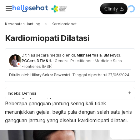
Kesehatan Jantung
Kardiomiopati
Kardiomiopati Dilatasi
Ditinjau secara medis oleh
dr. Mikhael Yosia, BMedSci,
PGCert, DTM&H.
·
General Practitioner
·
Medicine Sans
Frontières (MSF)
Ditulis oleh
Hillary Sekar Pawestri
·
Tanggal diperbarui 27/06/2024
Indeks:
Definisi
Tanda dan gejala
Beberapa gangguan jantung sering kali tidak
Penyebab
menunjukkan gejala, begitu pula dengan salah satu jenis
Komplikasi
Diagnosis
gangguan jantung yang disebut kardiomiopati dilatasi.
Pengobatan