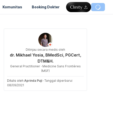
Komunitas
Booking Dokter
Ditinjau secara medis oleh
dr. Mikhael Yosia, BMedSci, PGCert,
DTM&H.
General Practitioner · Medicine Sans Frontières
(MSF)
Ditulis oleh
Aprinda Puji
·
Tanggal diperbarui
08/09/2021