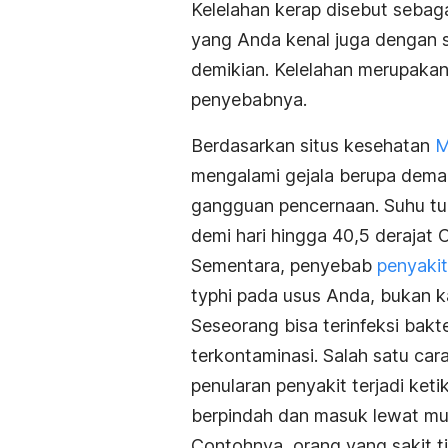
Kelelahan kerap disebut sebag
yang Anda kenal juga dengan s
demikian. Kelelahan merupakan
penyebabnya.
Berdasarkan situs kesehatan
M
mengalami gejala berupa demam,
gangguan pencernaan. Suhu tub
demi hari hingga 40,5 derajat C
Sementara, penyebab
penyakit
typhi
pada usus Anda, bukan ka
Seseorang bisa terinfeksi bak
terkontaminasi. Salah satu car
penularan penyakit terjadi keti
berpindah dan masuk lewat mu
Contohnya, orang yang sakit t