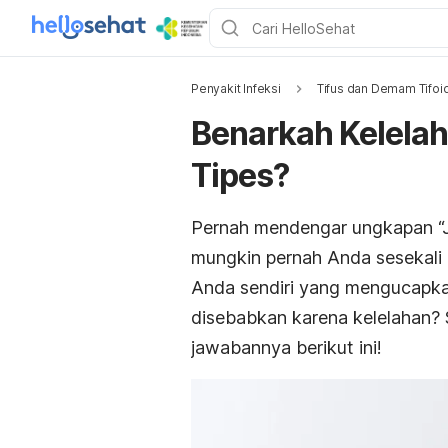
Penyakit Infeksi
Tifus dan Demam Tifoi
Benarkah Kelelah
Tipes?
Pernah mendengar ungkapan “Ja
mungkin pernah Anda sesekali 
Anda sendiri yang mengucapkan
disebabkan karena kelelahan? S
jawabannya berikut ini!