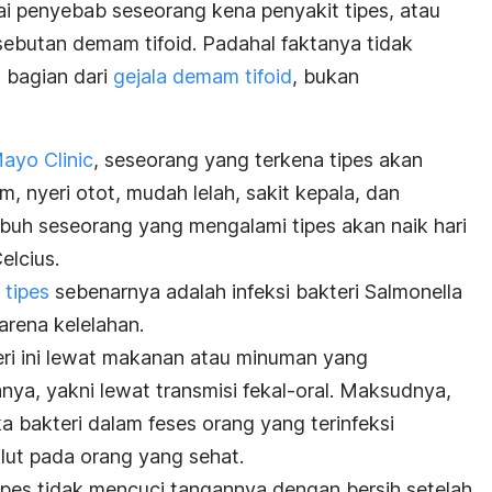
ai penyebab seseorang kena penyakit tipes, atau
ebutan demam tifoid. Padahal faktanya tidak
 bagian dari
gejala demam tifoid
, bukan
ayo Clinic
, seseorang yang terkena tipes akan
 nyeri otot, mudah lelah, sakit kepala, dan
uh seseorang yang mengalami tipes akan naik hari
elcius.
 tipes
sebenarnya adalah infeksi bakteri
Salmonella
rena kelelahan.
teri ini lewat makanan atau minuman yang
anya, yakni lewat transmisi fekal-oral. Maksudnya,
ka bakteri dalam feses orang yang terinfeksi
lut pada orang yang sehat.
ipes tidak mencuci tangannya dengan bersih setelah