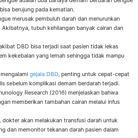
 dengue adalah dua bahaya demam berdarah dengue
bisa berujung pada kematian.
s dengue merusak pembuluh darah dan menurunkan
. Akibatnya, tubuh kehilangan banyak cairan dan
akibat DBD bisa terjadi saat pasien tidak lekas
stem kekebalan yang lemah sehingga tidak mampu
t mengalami
gejala DBD
, penting untuk cepat-cepat
s sebelum komplikasi demam berdarah terjadi.
mmunology Research
(2016) menjelaskan bahwa
ngan memberikan tambahan cairan melalui infus
 dokter akan melakukan transfusi darah untuk
ng dan memonitor tekanan darah pasien dalam