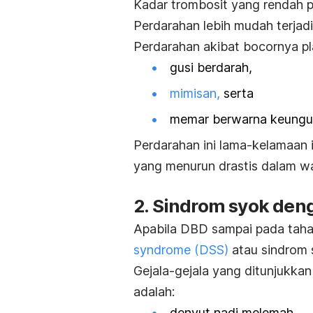
Kadar trombosit yang rendah p
Perdarahan lebih mudah terjadi
Perdarahan akibat bocornya pl
gusi berdarah,
mimisan,
serta
memar berwarna keungua
Perdarahan ini lama-kelamaan 
yang menurun drastis dalam wa
2. Sindrom syok den
Apabila DBD sampai pada tahap
syndrome
(DSS)
atau sindrom 
Gejala-gejala yang ditunjukk
adalah:
denyut nadi melemah,