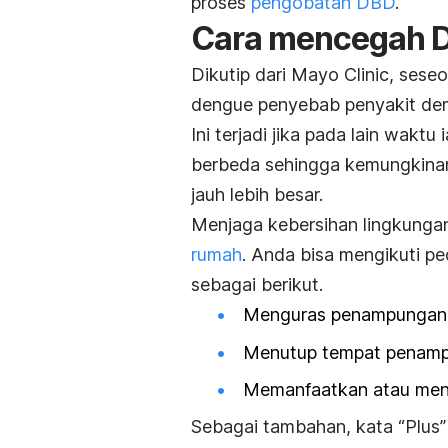
proses
pengobatan DBD
.
Cara mencegah D
Dikutip dari Mayo Clinic, sese
dengue penyebab penyakit dem
Ini terjadi jika pada lain waktu 
berbeda sehingga kemungkina
jauh lebih besar.
Menjaga kebersihan lingkunga
rumah
. Anda bisa mengikuti p
sebagai berikut.
Menguras penampungan 
Menutup tempat penampu
Memanfaatkan atau mend
Sebagai tambahan, kata “Plus