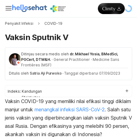
Penyakit Infeksi
COVID-19
Vaksin Sputnik V
Ditinjau secara medis oleh
dr. Mikhael Yosia, BMedSci,
PGCert, DTM&H.
·
General Practitioner
·
Medicine Sans
Frontières (MSF)
Ditulis oleh
Satria Aji Purwoko
·
Tanggal diperbarui 07/09/2023
Indeks:
Kandungan
Efektivitas
Vaksin COVID-19 yang memiliki nilai efikasi tinggi diklaim
Dosis dan jadwal vaksin
manjur untuk
menangkal infeksi SARS-CoV-2
. Salah satu
Cara pemberian
Efek samping
jenis vaksin yang diperbincangkan ialah vaksin Sputnik V
Peringatan dan perhatian
asal Rusia. Dengan efikasinya yang melebihi 90 persen,
Efek pada ibu hamil dan menyusui
akankah vaksin ini digunakan di Indonesia?
Interaksi vaksin