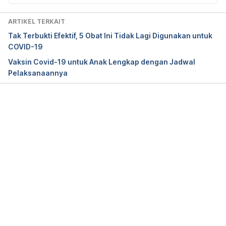
April 2022, from 
https://www.fda.gov/news-
events/press-announcements/coronavirus-covid-
ARTIKEL TERKAIT
19-update-fda-authorizes-second-booster-dose-
Tak Terbukti Efektif, 5 Obat Ini Tidak Lagi Digunakan untuk
two-covid-19-vaccines-older-and
COVID-19
Vaksin Covid-19 untuk Anak Lengkap dengan Jadwal
Pelaksanaannya
Pinandhita, V. (2022). 
Soal Wacana Vaksin COVID-
19 Dosis-4, Kemenkes Beberkan Update Terbaru
. 
detikHealth. Retrieved 6 April 2022, from 
https://health.detik.com/berita-detikhealth/d-
Memuat...
5958819/soal-wacana-vaksin-covid-19-dosis-4-
kemenkes-beberkan-update-terbaru
Tambah Regimen Baru Vaksin Booster, Total Ada 6 
Jenis Vaksin COVID-19 yang Dipakai di Indonesia
. 
Kementerian Kesehatan Republik Indonesia. (2022). 
Retrieved 6 April 2022, from 
https://sehatnegeriku.kemkes.go.id/baca/rilis-