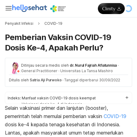
Penyakit Infeksi
COVID-19
Pemberian Vaksin COVID-19
Dosis Ke-4, Apakah Perlu?
Ditinjau secara medis oleh
dr. Nurul Fajriah Afiatunnisa
·
General Practitioner
·
Universitas La Tansa Mashiro
Ditulis oleh
Satria Aji Purwoko
·
Tanggal diperbarui 30/09/2022
Indeks:
Manfaat vaksin COVID-19 dosis keempat
Vaksinasi dosis ke-4 di Indonesia
Selain vaksinasi primer dan lanjutan (
booster
),
Skema vaksin booster
pemerintah telah memulai pemberian vaksin
COVID-19
dosis ke-4 kepada tenaga kesehatan di Indonesia.
Lantas, apakah masyarakat umum tetap memerlukan