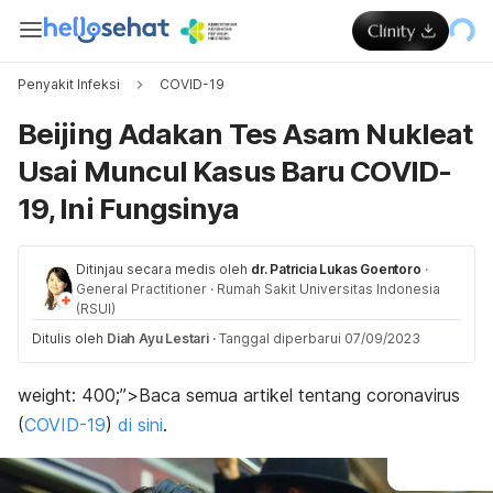
Penyakit Infeksi
COVID-19
Beijing Adakan Tes Asam Nukleat
Usai Muncul Kasus Baru COVID-
19, Ini Fungsinya
Ditinjau secara medis oleh
dr. Patricia Lukas Goentoro
·
General Practitioner
·
Rumah Sakit Universitas Indonesia
(RSUI)
Ditulis oleh
Diah Ayu Lestari
·
Tanggal diperbarui 07/09/2023
weight: 400;”>
Baca semua artikel tentang coronavirus
(
COVID-19
)
di sini
.