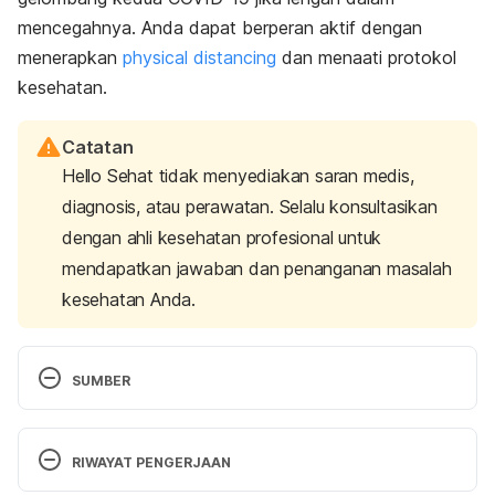
mencegahnya. Anda dapat berperan aktif dengan
menerapkan
physical distancing
dan menaati protokol
kesehatan.
Catatan
Hello Sehat tidak menyediakan saran medis,
diagnosis, atau perawatan. Selalu konsultasikan
dengan ahli kesehatan profesional untuk
mendapatkan jawaban dan penanganan masalah
kesehatan Anda.
SUMBER
Beijing expands COVID-19 daily testing capacity to 
90,000 to contain new infections- China.org.cn. 
RIWAYAT PENGERJAAN
(2020). Retrieved 16 June 2020, from 