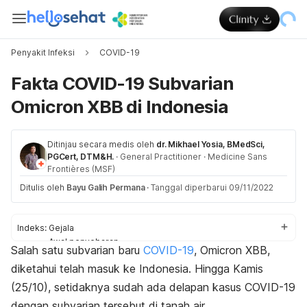
Penyakit Infeksi
COVID-19
Fakta COVID-19 Subvarian
Omicron XBB di Indonesia
Ditinjau secara medis oleh
dr. Mikhael Yosia, BMedSci,
PGCert, DTM&H.
·
General Practitioner
·
Medicine Sans
Frontières (MSF)
Ditulis oleh
Bayu Galih Permana
·
Tanggal diperbarui 09/11/2022
Indeks:
Gejala
Awal penyebaran
Salah satu subvarian baru
COVID-19
, Omicron XBB,
Seberapa bahaya
diketahui telah masuk ke Indonesia. Hingga Kamis
Pengobatan
(25/10), setidaknya sudah ada delapan kasus COVID-19
dengan subvarian tersebut di tanah air.