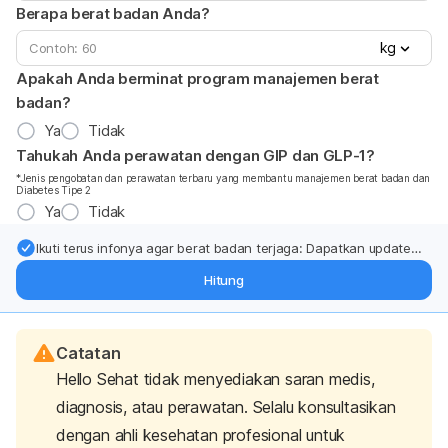
Berapa berat badan Anda?
kg
Apakah Anda berminat program manajemen berat
badan?
Ya
Tidak
Tahukah Anda perawatan dengan GIP dan GLP-1?
*Jenis pengobatan dan perawatan terbaru yang membantu manajemen berat badan dan
Diabetes Tipe 2
Ya
Tidak
Ikuti terus infonya agar berat badan terjaga: Dapatkan update
dari pakar mengenai dukungan dan perawatan berat badan
Hitung
langsung ke inbox Anda.
Catatan
Hello Sehat tidak menyediakan saran medis,
diagnosis, atau perawatan. Selalu konsultasikan
dengan ahli kesehatan profesional untuk