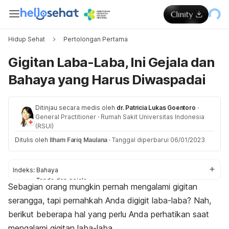
Hidup Sehat
Pertolongan Pertama
Gigitan Laba-Laba, Ini Gejala dan
Bahaya yang Harus Diwaspadai
Ditinjau secara medis oleh
dr. Patricia Lukas Goentoro
·
General Practitioner
·
Rumah Sakit Universitas Indonesia
(RSUI)
Ditulis oleh
Ilham Fariq Maulana
·
Tanggal diperbarui 06/01/2023
Indeks:
Bahaya
Tanda dan gejala
Sebagian orang mungkin pernah mengalami gigitan
Pertolongan pertama
serangga, tapi pernahkah Anda digigit laba-laba? Nah,
berikut beberapa hal yang perlu Anda perhatikan saat
mengalami gigitan laba-laba.